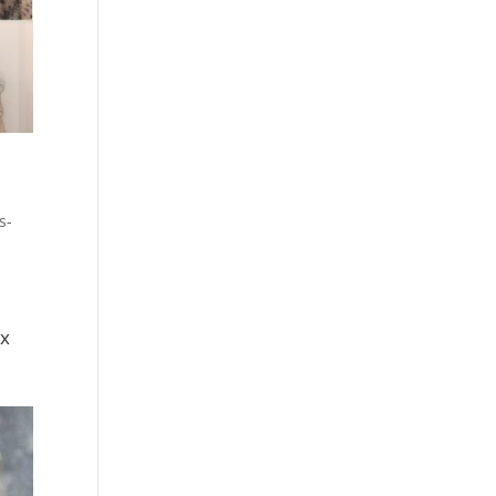
s-
ix